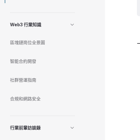
Web3 行業知識
區塊鏈崗位全景圖
智能合約開發
社群營運指南
合規和網路安全
行業前輩訪談錄