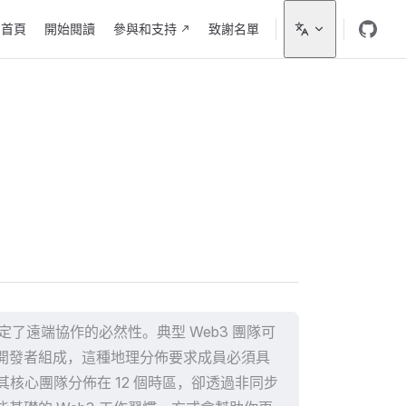
ain Navigation
首頁
開始閱讀
參與和支持
致謝名單
定了遠端協作的必然性。典型 Web3 團隊可
開發者組成，這種地理分佈要求成員必須具
b，其核心團隊分佈在 12 個時區，卻透過非同步