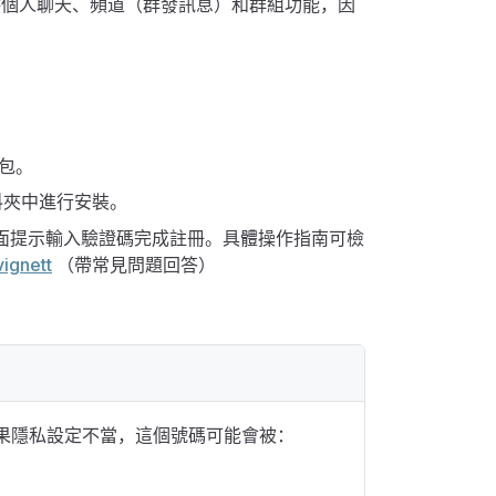
提供個人聊天、頻道（群發訊息）和群組功能，因
裝包。
資料夾中進行安裝。
照介面提示輸入驗證碼完成註冊。具體操作指南可檢
vignett
（帶常見問題回答）
號。如果隱私設定不當，這個號碼可能會被：