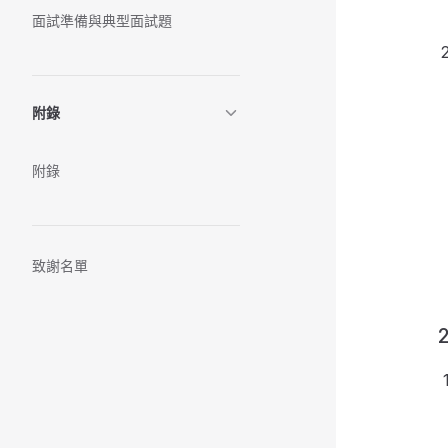
面試準備與典型面試題
附錄
附錄
致謝名單
2