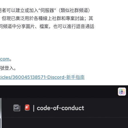
使用者可以建立或加入“伺服器”（類似社群頻道）
設計，但現已廣泛用於各種線上社群和專案討論；其
同頻道中分享圖片、檔案，也可以進行語音通話
d.com
。
機號登入。
/articles/360045138571-Discord-新手指南