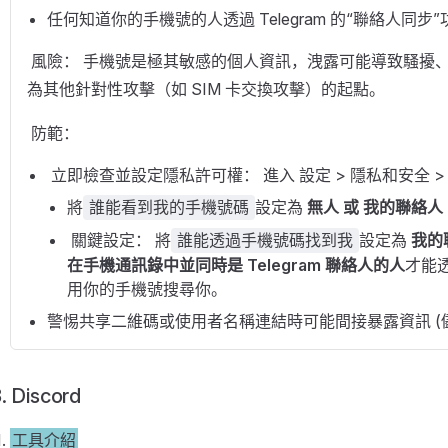
任何知道你的手機號的人透過 Telegram 的“聯絡人同步”功
​ 風險：​​ 手機號是極其敏感的個人資訊，洩露可能導致
為其他針對性攻擊（如 SIM 卡交換攻擊）的起點。
​ 防範：​​
​ 立即檢查並設定隱私許可權：​​ 進入 設定 > 隱私和安全 
將
設定為 ​
無人 或 我的聯絡人
誰能看到我的手機號碼
​ 關鍵設定：​​ 將
設定為 ​
我的
誰能透過手機號碼找到我
在手機通訊錄中並同時是 Telegram 聯絡人的人
才能
用你的手機號搜尋你。
警惕共享二維碼或使用者名稱連結時可能間接暴露資訊 (
. Discord
工具介紹