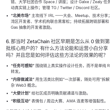
链、大学社团合作 Space / 讲座；设计 Galxe / Zealy 任
动真实链上操作；管理 TG / Twitter / Discord 社区。
“北美市场”
主攻线下 IRL ——大会、Meetup、技术分享
湾区开发者、学术机构联合黑客松；持续拓展跨链部署和
Gas 抽象的开发者激励。
6. 那当时 ZetaChain 社区早期是怎么从 0 做到
批核心用户的？有什么方法论能和运营小白分享
吗？并且您是如何评估这些方法论的效果的呢？
“任务可感知”
围绕链上真实操作设计任务，而不是单纯 R
转发。
“内容做减法”
用生活类比例如“一次部署，随处可用”拆解
杂 Web3 概念。
“大使计划”
给社区成员明确贡献通道与激励。
“积极互动”
表情包 / 周边大赛、AMA 连麦等增强黏性。