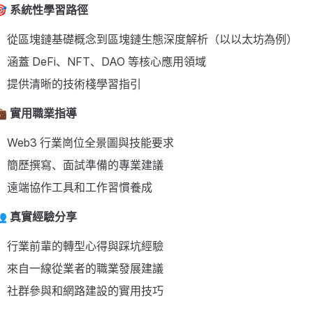
🎯 系統性學習路徑
從區塊鏈基礎概念到區塊鏈生態深度解析（以以太坊為例）
涵蓋 DeFi、NFT、DAO 等核心應用領域
提供清晰的技術棧學習指引
💼 實用職業指導
Web3 行業崗位全景圖與技能要求
簡歷撰寫、面試準備的專業建議
遠端協作工具和工作習慣養成
👥 真實經驗分享
行業前輩的轉型心得與踩坑經驗
來自一線從業者的職業發展建議
社群參與和網路建設的實用技巧