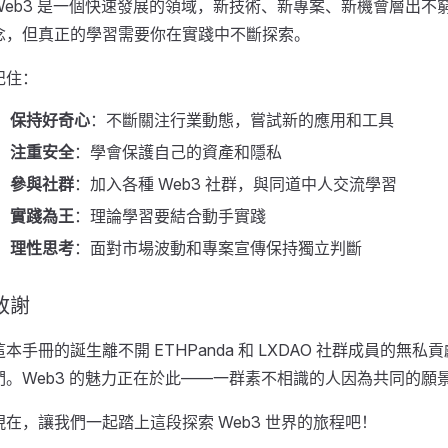
Web3 是一個快速發展的領域，新技術、新專案、新機會層出
念，但真正的學習需要你在實踐中不斷探索。
記住：
保持好奇心
：不斷關注行業動態，嘗試新的應用和工具
注重安全
：學會保護自己的資產和隱私
參與社群
：加入各種 Web3 社群，與同道中人交流學習
實踐為王
：理論學習要結合動手實踐
理性思考
：面對市場波動和專案宣傳保持獨立判斷
致謝
這本手冊的誕生離不開 ETHPanda 和 LXDAO 社群成員的
們。Web3 的魅力正在於此——一群素不相識的人因為共同的
現在，讓我們一起踏上這段探索 Web3 世界的旅程吧！