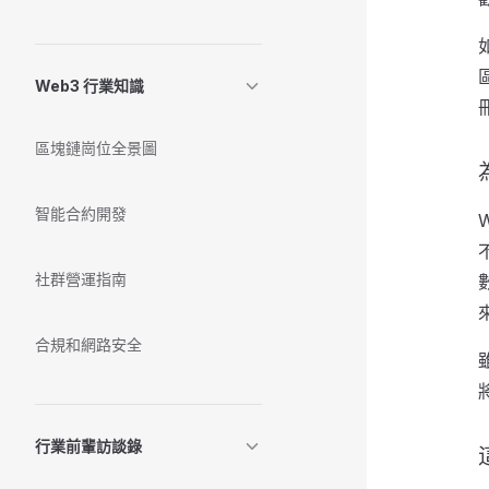
Web3 行業知識
區塊鏈崗位全景圖
智能合約開發
社群營運指南
合規和網路安全
行業前輩訪談錄