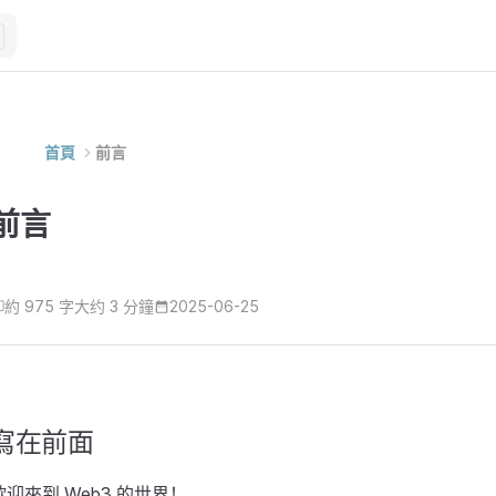
M
首頁
前言
前言
約 975 字
大约 3 分鐘
2025-06-25
寫在前面
歡迎來到 Web3 的世界！